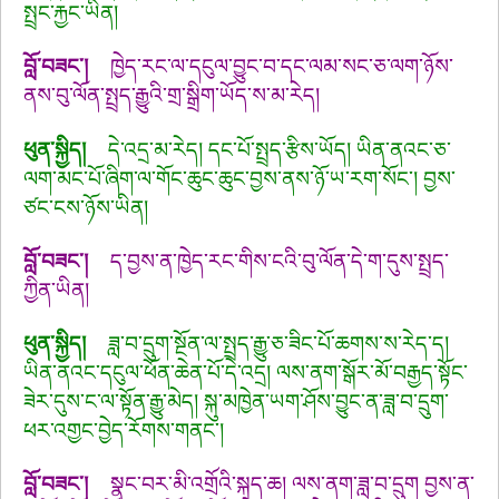
སྤྲང་རྐྱང་ཡིན།
བློ་བཟང་།
ཁྱེད་རང་ལ་དངུལ་བྱུང་བ་དང་ལམ་སང་ཅ་ལག་ཉོས་
ནས་བུ་ལོན་སྤྲད་རྒྱུའི་གྲ་སྒྲིག་ཡོད་ས་མ་རེད།
ཕུན་སྐྱིད།
དེ་འདྲ་མ་རེད། དང་པོ་སྤྲད་རྩིས་ཡོད། ཡིན་ནའང་ཅ་
ལག་མང་པོ་ཞིག་ལ་གོང་ཆུང་ཆུང་བྱས་ནས་ཉོ་ཡ་རག་སོང་། བྱས་
ཙང་ངས་ཉོས་ཡིན།
བློ་བཟང་།
ད་བྱས་ན་ཁྱེད་རང་གིས་ངའི་བུ་ལོན་དེ་ག་དུས་སྤྲད་
ཀྱིན་ཡིན།
ཕུན་སྐྱིད།
ཟླ་བ་དྲུག་སྔོན་ལ་སྤྲད་རྒྱུ་ཅ་ཟིང་པོ་ཆགས་ས་རེད་ད།
ཡིན་ནའང་དངུལ་ཕོན་ཆེན་པོ་དེ་འདྲ། ལས་ནག་སྒོར་མོ་བརྒྱད་སྟོང་
ཟེར་དུས་ང་ལ་སྟོན་རྒྱུ་མེད། སྐུ་མཁྱེན་ཡག་ཤོས་བྱུང་ན་ཟླ་བ་དྲུག་
ཕར་འགྱང་བྱེད་རོགས་གནང་།
བློ་བཟང་།
སྣང་བར་མི་འགྲོའི་སྐད་ཆ། ལས་ནག་ཟླ་བ་དྲུག
བྱས་ན་