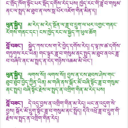
ང་གྲོད་ཁོག་སྟོང་པར་སྡོད་དགོས་རེད་པས། ཁྱེད་རང་གི་ཟླ་བ་གསུམ་
ནང་ལ་སྤྲད་མ་ཐུབ་ན་ལས་སླ་པོར་འཇོག་གིན་མིན་ད།
ཕུན་སྐྱིད།
མ་རེད་མ་རེད་སྔོན་ལ་ཟླ་བ་དྲུག་ལ་ཕར་འགྱང་གནང་
རོགས་གནང་དང་། ངས་ཁྱེད་རང་ལ་སྐྱེད་ཀ་ཕུལ་ཆོག
བློ་བཟང་།
སྐྱེད་ཀས་ངས་ག་རེ་བྱེད་དགོས་རེད། ད་ལྟ་ཁ་ཚ་དགོས་
གཏུགས་རང་ཡིན། གང་ལྟར་ཟླ་བ་གསུམ་ནང་སྤྲད་མ་ཐུབ་ནའང་ཟླ་
བ་བཞིའི་ནང་མ་སྤྲད་ན་ངེད་གཉིས་འཆམ་མི་ཡོང་།
ཕུན་སྐྱིད།
ལགས་སོ།། ལགས་སོ།། བྱས་ན་ངས་ཐབས་ཤེས་གང་
ཐུབ་ཐུབ་བྱེད་ཀྱིན་ཡིན། མ་གཞི་ནས་སྒོར་མོ་བཞི་སྟོང་ཟླ་བ་གསུམ་
ནང་སྤྲད། བཞི་སྟོང་རྗེས་ལ་སྤྲད་ན་འགྲིག་གིན་མ་རེད་པས།
བློ་བཟང་།
དེ་འདྲ་བྱས་ན་འགྲིག་གིན་མ་རེད། ཡང་ན་འདུག་སེ་
བྱས། སྒོར་མོ་དྲུག་སྟོང་ཟླ་བ་གསུམ་ནང་སྤྲོད། དེའི་འཕྲོ་ཟླ་བ་དྲུག་གི་
རྗེས་ལ་སྤྲད་ན་འགྲིག་གིན་རེད།