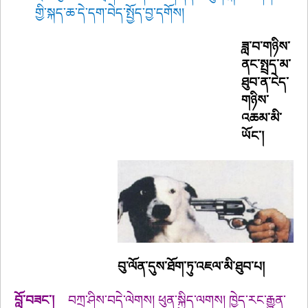
གྱི་སྐད་ཆ་དེ་དག་བེད་སྤྱོད་བྱ་དགོས།
ཟླ་བ་གཉིས་
ནང་སྤྲད་མ་
ཐུབ་ན་ངེད་
གཉིས་
འཆམ་མི་
ཡོང་།
བུ་ལོན་དུས་ཐོག་ཏུ་འཇལ་མི་ཐུབ་པ།
བློ་བཟང་།
བཀྲ་ཤིས་བདེ་ལེགས། ཕུན་སྐྱིད་ལགས། ཁྱེད་རང་རྒྱུན་