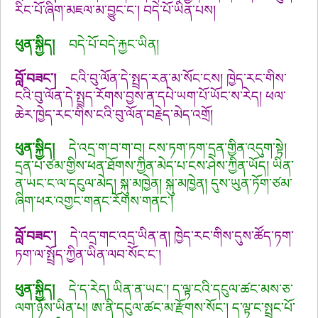
རིང་པོ་ཞིག་མཇལ་མ་བྱུང་ང་། བདེ་པོ་ཡིན་པས།
ཕུན་སྐྱིད།
བདེ་པོ་བདེ་རྐྱང་ཡིན།
བློ་བཟང་།
ངའི་བུ་ལོན་དེ་སྤྲད་རན་མ་སོང་ངས། ཁྱེད་རང་གིས་
ངའི་བུ་ལོན་དེ་སྤྲད་རོགས་བྱས་ན་དཔེ་ཡག་པོ་ཡོང་ས་རེད། ཕལ་
ཆེར་ཁྱེད་རང་གིས་ངའི་བུ་ལོན་བརྗེད་མེད་འགྲོ།
ཕུན་སྐྱིད།
དེ་འདྲ་ག་བ་ག་བ། ངས་ཏག་ཏག་དྲན་གྱིན་འདུག་སྟེ།
དྲན་པ་ཙམ་གྱིས་ཕན་ཐོགས་ཀྱིན་མེད་པ་ངས་ཤེས་ཀྱིན་ཡོད། ཡིན་
ན་ཡང་ང་ལ་དངུལ་མེད། སྐུ་མཁྱེན། སྐུ་མཁྱེན། དུས་ཡུན་ཏོག་ཙམ་
ཞིག་ཕར་འགྱང་གནང་རོགས་གནང་།
བློ་བཟང་།
དེ་འདྲ་གང་འདྲ་ཡིན་ན། ཁྱེད་རང་གིས་དུས་ཚོད་ཏག་
ཏག་ལ་སྤྲོད་ཀྱིན་ཡིན་ལབ་སོང་ང་།
ཕུན་སྐྱིད།
དེ་ད་རེད། ཡིན་ན་ཡང་། ད་ལྟ་ངའི་དངུལ་ཚང་མས་ཅ་
ལག་ཉོས་ཡིན་པ། ཨ་ནི་དངུལ་ཚང་མ་རྫོགས་སོང་། ད་ལྟ་ང་སྤྲང་པོ་