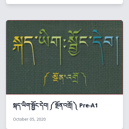
སྐད་ཡིག་སྦྱོང་དེབ། ༼ སྔོན་འགྲོ། ༽ Pre-A1
October 05, 2020