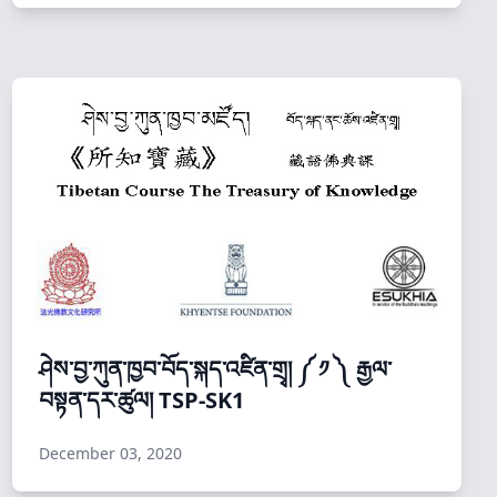
ཤེས་བྱ་ཀུན་ཁྱབ་བོད་སྐད་འཛིན་གྲྭ། ༼ ༡ ༽ རྒྱལ་
བསྟན་དར་ཚུལ། TSP-SK1
December 03, 2020