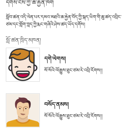
དགོས་ངེས་ཀྱི་ཆ་རྐྱེན་ཁག
སློབ་ཚན་འདི་ལེན་པར་དམའ་མཐའི་ཆ་རྐྱེན་བོད་ཀྱི་སྐད་ཡིག་གི་ཆུ་ཚད་འབྲིང་
ཙམ་དང་གློག་ཀླད་ཀྱི་རྨང་གཞིའི་ཤེས་ཚད་ཡོད་དགོས།
སློ་ཚན་ཁྲིད་མཁན།
དགེ་ལེགས།
སོ་སོའི་ལོ་རྒྱུས་ཐུང་ཙམ་རེ་འབྲི་རོགས།།
བསོད་ནམས།
སོ་སོའི་ལོ་རྒྱུས་ཐུང་ཙམ་རེ་འབྲི་རོགས།།