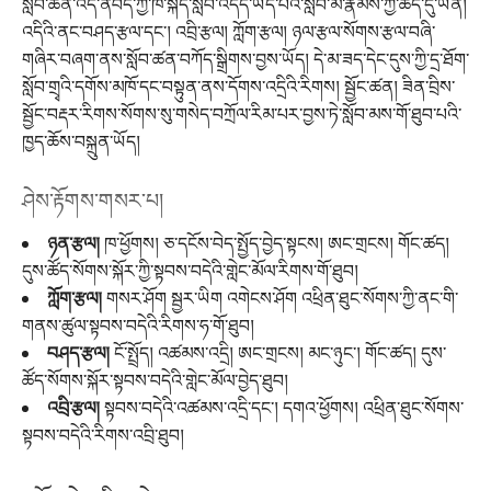
སློབ་ཚན་འདི་ནིབོད་ཀྱི་ཁ་སྐད་སློབ་འདོད་ཡོད་པའི་སློབ་མ་རྣམས་ཀྱི་ཆེད་དུ་ཡིན།
འདིའི་ནང་བཤད་རྩལ་དང་། འབྲི་རྩལ། ཀློག་རྩལ། ཉལ་རྩལ་སོགས་རྩལ་བཞི་
གཞིར་བཞག་ནས་སློབ་ཚན་བཀོད་སྒྲིགས་བྱས་ཡོད། དེ་མ་ཟད་དེང་དུས་ཀྱི་དྲ་ཐོག་
སློབ་གྲྭའི་དགོས་མཁོ་དང་བསྟུན་ནས་དོགས་འདྲིའི་རིགས། སྦྱོང་ཚན། ཟིན་བྲིས་
སྦྱོང་བརྡར་རིགས་སོགས་སུ་གསེད་བཀྲོལ་རིམ་པར་བྱས་ཏེ་སློབ་མས་གོ་ཐུབ་པའི་
ཁྱད་ཆོས་བསྐྲུན་ཡོད།
ཤེས་རྟོགས་གསར་པ།
ཉན་རྩལ།
ཁ་ཕྱོགས། ཅ་དངོས་བེད་སྤྱོད་བྱེད་སྟངས། ཨང་གྲངས། གོང་ཚད།
དུས་ཚོད་སོགས་སྐོར་ཀྱི་སྟབས་བདེའི་གླེང་མོལ་རིགས་གོ་ཐུབ།
ཀློག་རྩལ།
གསར་ཤོག སྦྱར་ཡིག འགེངས་ཤོག འཕྲིན་ཐུང་སོགས་ཀྱི་ནང་གི་
གནས་ཚུལ་སྟབས་བདེའི་རིགས་ཧ་གོ་ཐུབ།
བཤད་རྩལ།
ངོ་སྤྲོད། འཚམས་འདྲི། ཨང་གྲངས། མང་ཉུང་། གོང་ཚད། དུས་
ཚོད་སོགས་སྐོར་སྟབས་བདེའི་གླེང་མོལ་བྱེད་ཐུབ།
འབྲི་རྩལ།
སྟབས་བདེའི་འཚམས་འདྲི་དང་། དགའ་ཕྱོགས། འཕྲིན་ཐུང་སོགས་
སྟབས་བདེའི་རིགས་འབྲི་ཐུབ།