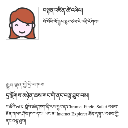
བསྟན་འཛིན་ཚེ་འཕེལ།
སོ་སོའི་ལོ་རྒྱུས་ཐུང་ཙམ་རེ་འབྲི་རོགས།།
རྒྱུན་ལྡན་གྱི་དྲི་བ་ཁག
དྲ་སྔོགས་མཉེན་ཆས་གང་གི་ནང་བལྟ་ཐུབ་བམ།
ང་ཚོའི་edX སློབ་ཚན་ཁག་ནི་རབ་བྱུང་ན་Chrome, Firefo, Safari བཅས་
ཐོན་གསར་ཤོས་ཁག་དང་། ཡང་ན་ Internet Explorer ཐོན་དགུ་པ་བཅས་ཀྱི་
ནང་བལྟ་ཐུབ།