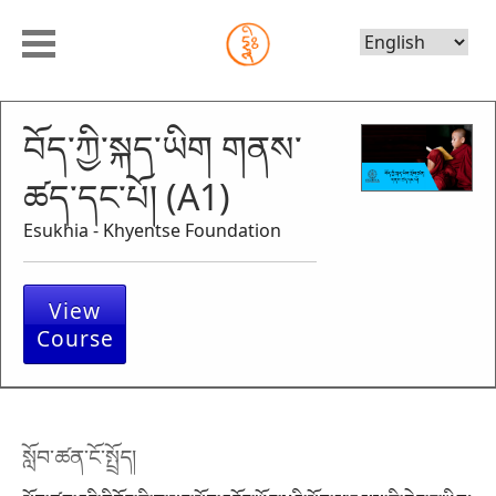
Choose
Language
བོད་ཀྱི་སྐད་ཡིག གནས་
ཚད་དང་པོ། (A1)
Esukhia - Khyentse Foundation
View
Course
སློབ་ཚན་ངོ་སྤྲོད།