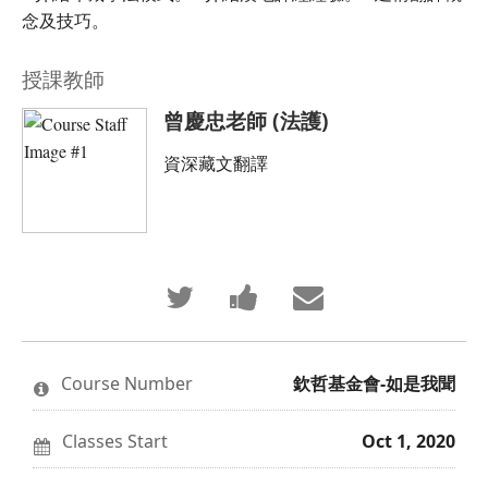
念及技巧。
授課教師
曾慶忠老師 (法護)
資深藏文翻譯
Tweet
Post
Email
that
a
someone
you've
Facebook
to
enrolled
message
say
in
to
you've
this
say
enrolled
Course Number
欽哲基金會-如是我聞
course
you've
in
enrolled
this
in
course
this
Classes Start
Oct 1, 2020
course