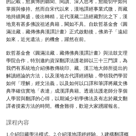
的記載，愈廣博的聽聞、閱讀、深入思考，愈能切中如何
掌握與修持。然而自宋代以來，漢地譯經事業式微，而藏
地持續興盛，後出轉精，近代漢藏二語經藏對比之下，漢
地竟有甚多佛說祖述典籍，闕如不具。自欽哲基金會《圓
滿法藏．藏傳佛典漢譯計畫》正式啟動後，佛弟子「遠紹
如來，近光遺法」的機會，躍然在前。
欽哲基金會《圓滿法藏．藏傳佛典漢譯計畫》與法鼓文理
學院合作，特別邀約資深翻譯法護老師以三十三門課，為
我們有系統地介紹佛教傳統印、藏、漢三地大師所提出的
解讀經論的方法，以及漢地古代譯經經驗，帶領我們學習
如何「理解」經文法義，以及如何以口譯和筆譯將藏文佛
典準確信實地「表達」成漢譯典籍。透過法護老師分享個
人學習與翻譯的心得，以期減少初學佛法及有志於藏文翻
譯者摸索方法的時間。機會難得，歡迎大家踴躍報名。
課程內容
1.介紹印藏學法模式。2.介紹漢地譯經經驗。3.建構翻譯概