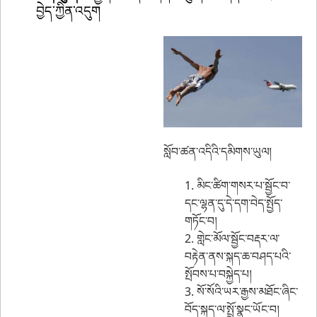
བྱེད་ཀྱིན་འདུག
སློབ་ཚན་འདིའི་དམིགས་ཡུལ།
1. མིང་ཚིག་གསར་པ་སྦྱོང་བ་
དང་ལྷན་དུ་དེ་དག་བེད་སྤྱོད་
གཏོང་བ།
2. གླེང་མོལ་སྦྱོང་བརྡར་ལ་
བརྟེན་ནས་སྐད་ཆ་བཤད་པའི་
སྤོབས་པ་བསྐྱེད་པ།
3. སོ་སོའི་ཡར་རྒྱས་མཐོང་ཞིང་
བོད་སྐད་ལ་སྤྲོ་སྣང་ཡོང་བ།