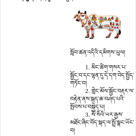
སློབ་ཚན་འདིའི་དམིགས་ཡུལ།
1.
མིང་ཚིག་གསར་པ་
སྦྱོང་བ་དང་ལྷན་དུ་དེ་དག་བེད་སྤྱོད་
གཏོང་བ།
2.
གླེང་མོལ་སྦྱོང་བརྡར་ལ་
བརྟེན་ནས་སྐད་ཆ་བཤད་པའི་
སྤོབས་པ་བསྐྱེད་པ།
3.
སོ་སོའི་ཡར་རྒྱས་
མཐོང་ཞིང་བོད་སྐད་ལ་སྤྲོ་སྣང་ཡོང་
བ།