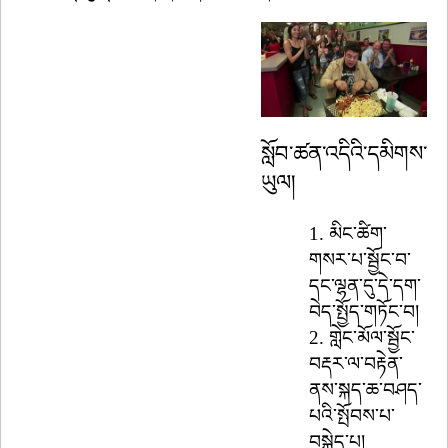
སློབ་ཚན་འདིའི་དམིགས་
ཡུལ།
1.
མིང་ཚིག་
གསར་པ་སྦྱོང་བ་
དང་ལྷན་དུ་དེ་དག་
བེད་སྤྱོད་གཏོང་བ།
2.
གླེང་མོལ་སྦྱོང་
བརྡར་ལ་བརྟེན་
ནས་སྐད་ཆ་བཤད་
པའི་སྤོབས་པ་
བསྐྱེད་པ།