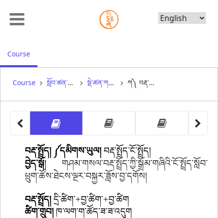
Choose
Language
, current location
Course
Course
སློབ་ཚན་བརྒྱད་པ། སློབ་གྲྭ་དང་སློབ་སྦྱོང་། ༼༢༽
སྡེ་ཚན་གསུམ་པ། བརྡ་སྤྲོད།
ཀ༽ བརྡ་སྤྲོད་ཀྱི་སྒྲོམ་གཞི་ངོ་སྤྲོད།
other 
other 
other 
ཀ༽ བརྡ་སྤྲོད་ཀྱི་སྒྲོམ་གཞི་ངོ་སྤྲོད།
ཁ༽ མཐུན་སྦྱོར། ༼སྦྱོང་ཚ
ག༽ བར་སྟ
བརྡ་སྤྲོད། ༼དམིགས་ཡུལ།
བརྡ་སྤྲོད་ངོ་སྤྲོད།
བྱེད་སྒོ
།
གཤམ་གསལ་བརྡ་སྤྲོད་ཀྱི་སྒྲོམ་གཞིའི་ངོ་སྤྲོད་སློབ་
ཕྲུག་ཚོས་ཐེངས་ལྔར་བསྐྱར་ཟློས་བྱ་དགོས།
བརྡ་སྤྲོད།
དྲི་ཚིག་
+
བྱ་ཚིག་
+
བྱ་ཚིག
ཚིག་གྲུབ།
ཁ་ལག་ག་ཚོད་ཟ་ཟ་འདུག