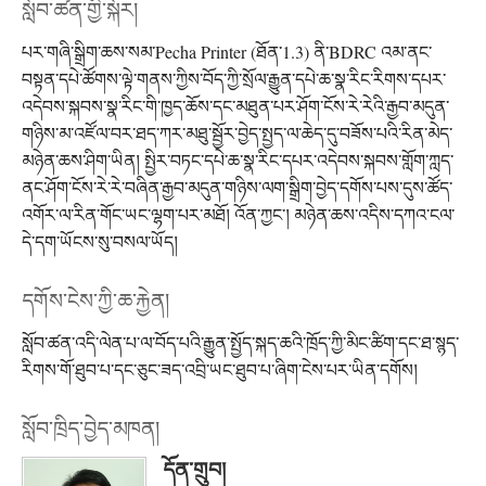
སློབ་ཚན་གྱི་སྐོར།
པར་གཞི་སྒྲིག་ཆས་སམ་Pecha Printer (ཐོན་1.3) ནི་BDRC འམ་ནང་
བསྟན་དཔེ་ཚོགས་ལྟེ་གནས་ཀྱིས་བོད་ཀྱི་སྲོལ་རྒྱུན་དཔེ་ཆ་སྣ་རིང་རིགས་དཔར་
འདེབས་སྐབས་སྣ་རིང་གི་ཁྱད་ཆོས་དང་མཐུན་པར་ཤོག་ངོས་རེ་རེའི་རྒྱབ་མདུན་
གཉིས་མ་འཛོལ་བར་ཐད་ཀར་མཐུ་སྦྱོར་བྱེད་སྤྱད་ལ་ཆེད་དུ་བཟོས་པའི་རིན་མེད་
མཉེན་ཆས་ཤིག་ཡིན། སྤྱིར་བཏང་དཔེ་ཆ་སྣ་རིང་དཔར་འདེབས་སྐབས་གློག་ཀླད་
ནང་ཤོག་ངོས་རེ་རེ་བཞིན་རྒྱབ་མདུན་གཉིས་ལག་སྒྲིག་བྱེད་དགོས་པས་དུས་ཚོད་
འགོར་ལ་རིན་གོང་ཡང་ལྷག་པར་མཐོ། འོན་ཀྱང་། མཉེན་ཆས་འདིས་དཀའ་ངལ་
དེ་དག་ཡོངས་སུ་བསལ་ཡོད།
དགོས་ངེས་ཀྱི་ཆ་རྐྱེན།
སློབ་ཚན་འདི་ལེན་པ་ལ་བོད་པའི་རྒྱུན་སྤྱོད་སྐད་ཆའི་ཁྲོད་ཀྱི་མིང་ཚིག་དང་ཐ་སྙད་
རིགས་གོ་ཐུབ་པ་དང་ཅུང་ཟད་འབྲི་ཡང་ཐུབ་པ་ཞིག་ངེས་པར་ཡིན་དགོས།
སློབ་ཁྲིད་བྱེད་མཁན།
དོན་གྲུབ།