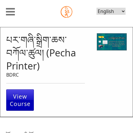
Choose
Language
པར་གཞི་སྒྲིག་ཆས་
བཀོལ་ཚུལ། (Pecha
Printer)
BDRC
View
Course