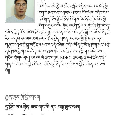
ནོར་གླིང་བོད་ཀྱི་མཐོ་རིམ་སློབ་གཉེར་ཁང་ནས་བོད་ཀྱི་
རིག་གནས་རབ་འབྱམས་པ་དང་། བོད་ཡིག་འབྲིང་རིམ་
དགེ་རྒན་འོས་སྦྱོང་ཐོན། ལོ་ཤས་རིང་ནོར་གླིང་བོད་ཀྱི་
རིག་གཞུང་གཅེས་སྐྱོང་ཁང་གི་སྣེ་ཤན་སྡེ་ཚན་གྱི་འགན་
འཛིན་བྱེད་ཞོར་འཛམ་གླིང་ཡུལ་གྲུ་གང་ས་ནས་ཕེབ་པའི་ཡུལ་སྐོར་བ་ཚོར་བོད་ཀྱི་
རིག་གནས་དང་ལག་རྩལ་སྐོར་ངོ་སྤྲོད་བྱེད་མཁན་ནང་ཁུལ་གྱི་སྣེ་ཤན་པ་དང་།
གཞུང་འབྲེལ་གྱི་སྐུ་མགྲོན་རྣམས་དང་དེ་བཞིན་འབྲེལ་ཡོད་ཀྱི་མི་སྣ་ཁག་མངལ་སྡེ་
ནང་ཁུལ་གྱི་གནས་ཆེན་ཁག་ལ་ཡུལ་སྐོར་ལ་འཁྲིད་མཁན་སྣེ་ཤན་པའི་ལས་ཀ་
གཅིག་ལྕོགས་བྱས། ༢༠༡༧ ལོ་ནས་བཟུང་ BDRC ནང་བསྟན་དཔེ་ཚོགས་ལྟེ་
གནས་ལ་ལས་ཀ་བྱེད་མོས་དང་ཞོར་དུ་བོད་ཡིག་དགེ་རྒན་བྱེད་བཞིན་པ་བཅས་
སོ།།
རྒྱུན་ལྡན་གྱི་དྲི་བ་ཁག
དྲ་སྔོགས་མཉེན་ཆས་གང་གི་ནང་བལྟ་ཐུབ་བམ།