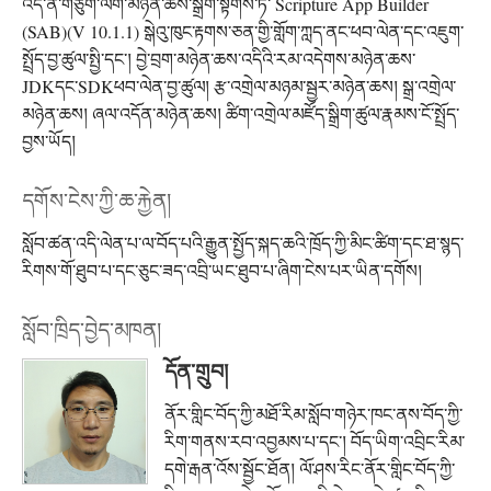
འདི་ནི་གཙུག་ལག་མཉེན་ཆས་སྒྲིག་སྟེགས་ཏེ་ Scripture App Builder
(SAB)(V 10.1.1) སྒེའུ་ཁུང་རྟགས་ཅན་གྱི་གློག་ཀླད་ནང་ཕབ་ལེན་དང་འཇུག་
སྤྲོད་བྱ་ཚུལ་སྤྱི་དང་། བྱེ་བྲག་མཉེན་ཆས་འདིའི་རམ་འདེགས་མཉེན་ཆས་
JDKདང་SDKཕབ་ལེན་བྱ་ཚུལ། རྩ་འགྲེལ་མཉམ་སྦྱར་མཉེན་ཆས། སྒྲ་འགྲེལ་
མཉེན་ཆས། ཞལ་འདོན་མཉེན་ཆས། ཚིག་འགྲེལ་མཛོད་སྒྲིག་ཚུལ་རྣམས་ངོ་སྤྲོད་
བྱས་ཡོད།
དགོས་ངེས་ཀྱི་ཆ་རྐྱེན།
སློབ་ཚན་འདི་ལེན་པ་ལ་བོད་པའི་རྒྱུན་སྤྱོད་སྐད་ཆའི་ཁྲོད་ཀྱི་མིང་ཚིག་དང་ཐ་སྙད་
རིགས་གོ་ཐུབ་པ་དང་ཅུང་ཟད་འབྲི་ཡང་ཐུབ་པ་ཞིག་ངེས་པར་ཡིན་དགོས།
སློབ་ཁྲིད་བྱེད་མཁན།
དོན་གྲུབ།
ནོར་གླིང་བོད་ཀྱི་མཐོ་རིམ་སློབ་གཉེར་ཁང་ནས་བོད་ཀྱི་
རིག་གནས་རབ་འབྱམས་པ་དང་། བོད་ཡིག་འབྲིང་རིམ་
དགེ་རྒན་འོས་སྦྱོང་ཐོན། ལོ་ཤས་རིང་ནོར་གླིང་བོད་ཀྱི་