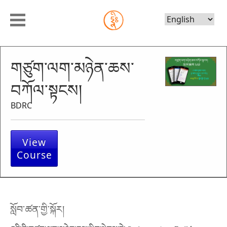
Choose
Language
གཙུག་ལག་མཉེན་ཆས་
བཀོལ་སྟངས།
BDRC
View
Course
སློབ་ཚན་གྱི་སྐོར།