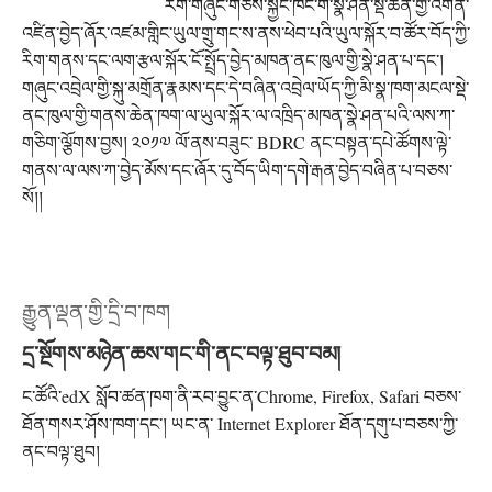
རིག་གཞུང་གཅེས་སྐྱོང་ཁང་གི་སྣེ་ཤན་སྡེ་ཚན་གྱི་འགན་
འཛིན་བྱེད་ཞོར་འཛམ་གླིང་ཡུལ་གྲུ་གང་ས་ནས་ཕེབ་པའི་ཡུལ་སྐོར་བ་ཚོར་བོད་ཀྱི་
རིག་གནས་དང་ལག་རྩལ་སྐོར་ངོ་སྤྲོད་བྱེད་མཁན་ནང་ཁུལ་གྱི་སྣེ་ཤན་པ་དང་།
གཞུང་འབྲེལ་གྱི་སྐུ་མགྲོན་རྣམས་དང་དེ་བཞིན་འབྲེལ་ཡོད་ཀྱི་མི་སྣ་ཁག་མངལ་སྡེ་
ནང་ཁུལ་གྱི་གནས་ཆེན་ཁག་ལ་ཡུལ་སྐོར་ལ་འཁྲིད་མཁན་སྣེ་ཤན་པའི་ལས་ཀ་
གཅིག་ལྕོགས་བྱས། ༢༠༡༧ ལོ་ནས་བཟུང་ BDRC ནང་བསྟན་དཔེ་ཚོགས་ལྟེ་
གནས་ལ་ལས་ཀ་བྱེད་མོས་དང་ཞོར་དུ་བོད་ཡིག་དགེ་རྒན་བྱེད་བཞིན་པ་བཅས་
སོ།།
རྒྱུན་ལྡན་གྱི་དྲི་བ་ཁག
དྲ་སྔོགས་མཉེན་ཆས་གང་གི་ནང་བལྟ་ཐུབ་བམ།
ང་ཚོའི་edX སློབ་ཚན་ཁག་ནི་རབ་བྱུང་ན་Chrome, Firefox, Safari བཅས་
ཐོན་གསར་ཤོས་ཁག་དང་། ཡང་ན་ Internet Explorer ཐོན་དགུ་པ་བཅས་ཀྱི་
ནང་བལྟ་ཐུབ།