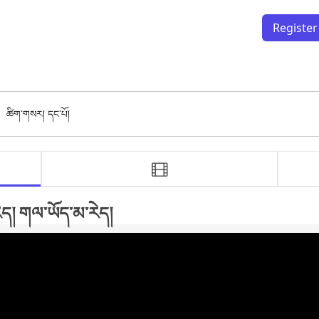
Register
ཚིག་གསར། དང་པོ།
video 
video 
ཚིག་གསར། དང་པོ།
ཚིག་གསར
། གལ་ཡོད་མ་རེད།