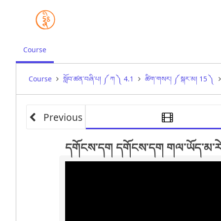
,
Course
current
location
Course
སློབ་ཚན་བཞི་པ། ༼ ཀ ༽ 4.1
ཚིག་གསར། ༼ སྐར་མ། 15 ༽
Previous
དགོངས་དག དགོངས་དག གལ་ཡོད་མ་རེད