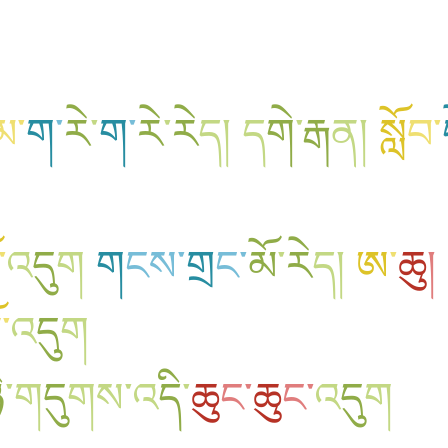
མ
་
ག
་
རེ
་
ག
་
རེ
་
རེ
ད
།
ད
གེ
་
རྒ
ན
།
སློ
བ
་
་
འ
དུ
ག
ག
ངས
་
གྲ
ང
་
མོ
་
རེ
ད
།
ཨ
་
ཆུ
།
ོ
་
འ
དུ
ག
ི
་
ག
དུ
གས
་
འ
དི
་
ཆུ
ང
་
ཆུ
ང
་
འ
དུ
ག