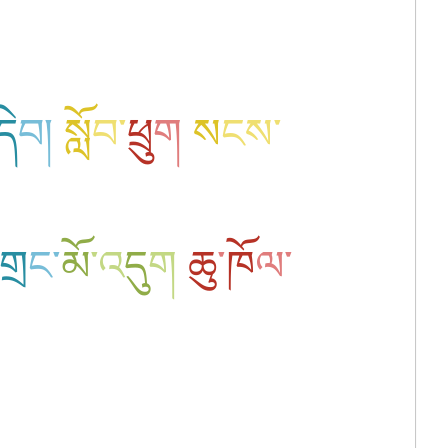
དེ
བ
།
སློ
བ
་
ཕྲུ
ག
ས
ངས
་
གྲ
ང
་
མོ
་
འ
དུ
ག
ཆུ
་
ཁོ
ལ
་