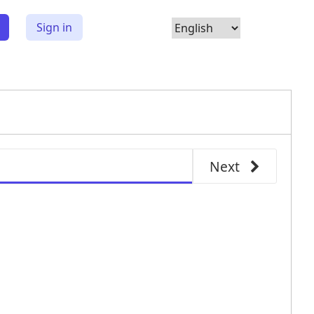
Choose
Sign in
Language
Next
other 
དཔེ་ཀློག་རྒྱོབས།