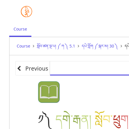
,
Course
current
location
Course
སློབ་ཚན་ལྔ་པ། ༼ ཀ ༽ 5.1
དཔེ་ཀློག ༼ སྐར་མ། 30 ༽
དཔེ
Previous
༡༽
ད
གེ
་
རྒ
ན
།
སློ
བ
་
ཕྲུ
ག