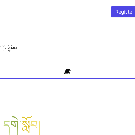
Register
་ཀློག་རྒྱོབས།
ད
གེ
་
སློ
བ
།