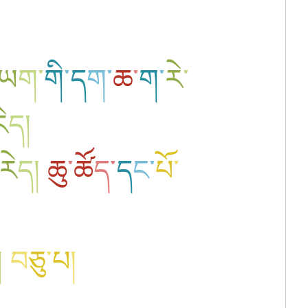
ཡ
ག
་
གི
་
ད
ག
་
ཆ
་
ག
་
རེ
་
ེ
ད
།
རེ
ད
།
ཆུ
་
ཚོ
ད
་
ད
ང
་
པོ
་
ག
བ
ཅུ
་
པ
།