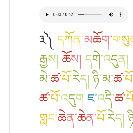
༣༽
ད
ཀོ
ན
་
མ
ཆོ
ག
་
ག
སུ
རྒྱ
ས
།
ཆོ
ས
།
ད
གེ
་
འ
དུ
ན
།
མེ
་
ཚ
་
པོ
་
རེ
ད
།
ཉི
་
མ
་
ཚ
་
པོ
ཚ
་
པོ
་
འ
དུ
ག
ཇ
་
འ
དི
་
ཚ
་
པ
གླ
ང
་
ཆེ
ན
་
ཆེ
ན
་
པོ
་
རེ
ད
།
ཉ