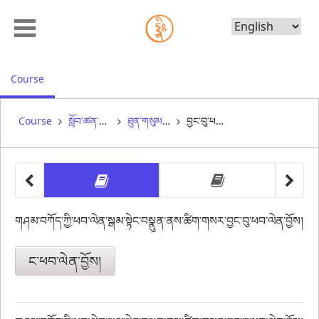
Choose
Language
, current location
Course
Course
སློབ་ཚན་བདུན་པ། གཟུགས་པོ་དང་དུག་སློག ༼༢༽ (A1-07-02)
ཐུན་གསུམ་པ། ཚིག་གསར་བྱང་བུ། ༼ སྐར་མ། ༢༥ ༽
བྱང་བུ་ཕབ་ལེན།
other 
other 
བྱང་བུ་ཕབ་ལེན།
བར་གསེང
གཤམ་བཀོད་ཀྱི་ཕབ་ལེན་སྒམ་སྟེང་བསྣུན་ནས་ཚིག་གསར་བྱང་བུ་ཕབ་ལེན་བྱོས།
ང་ཕབ་ལེན་བྱོས།