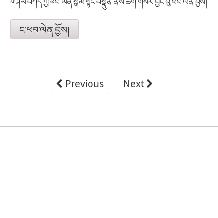
གཤམ་བཀོད་ཀྱི་ཕབ་ལེན་སྒམ་སྟེང་བསྣུན་ནས་ཚིག་གསར་བྱང་བུ་ཕབ་ལེན་བྱོས།
ང་ཕབ་ལེན་བྱོས།
Previous
Next