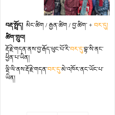
བརྡ་སྤྲོད། 
 མིང་ཚིག / རྒྱན་ཚིག / བྱ་ཚིག་ + 
བར་དུ།
ཚིག་གྲུབ། 
རྡོ་རྗེ་གདན་ནས་བྱ་རྒོད་ཕུང་པོ་རི་
བར་དུ་
བྷ་སི་ནང་
ཕྱིན་པ་ཡིན།
ལྡི་ལི་ནས་རྡོ་རྗེ་གདན་
བར་དུ་
མེ་འཁོར་ནང་ཡོང་པ་
ཡིན། 