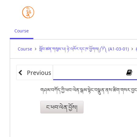
,
Course
current
location
Course
སློབ་ཚན་གསུམ་པ། ཉེ་འཁོར་དང་ཁ་ཕྱོགས།༼༡༽ (A1-03-01)
Previous
གཤམ་བཀོད་ཀྱི་ཕབ་ལེན་སྒམ་སྟེང་བསྣུན་ནས་ཚིག་གསར་བྱང་
ང་ཕབ་ལེན་བྱོས།