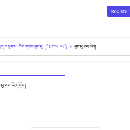
Register
ཐུན་གསུམ་པ། ཚིག་གསར་བྱང་བུ། ༼ སྐར་མ། ༢༥ ༽
བྱང་བུ་ཕབ་ལེན།
other 
བྱང་བུ་ཕབ་ལེན།
བུ་ཕབ་ལེན་བྱོས།