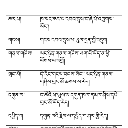
ཆར་པ།
ཁ་སང་ཆར་པ་འབབ་དུས་ང་ཞེ་པོ་འཁྱགས་
སོང་།
གངས།
གངས་འབབ་དུས་ཕ་ཡུལ་དྲན་གྱི་འདུག
གནམ་གཤིས།
སང་ཉིན་གནམ་གཤིས་ཡག་པོ་ཡོད་ན་ཕྱི་
ལོགས་ལ་འགྲོ།
གྲང་མོ།
དེ་རིང་གངས་བབས་སོང་། སང་ཉིན་གནམ་
གཤིས་གྲང་མོ་ཆགས་ས་རེད།
དགུན་ཁ།
ང་ཚོའི་ཕ་ཡུལ་ལ་དགུན་ཁ་གནམ་གཤིས་དཔེ་
གྲང་མོ་ཡོད་རེད།
དཔྱིད་ཀ
དགུན་ཁའི་རྗེས་ལ་དཔྱིད་ཀ་ཤར་གྱི་རེད།