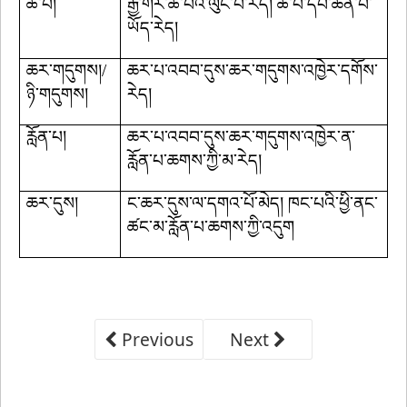
ཚ་བ།
རྒྱ་གར་ཚ་བའི་ལུང་པ་རེད། ཚ་བ་དཔེ་ཆེན་པོ་
ཡོད་རེད།
ཆར་གདུགས།/
ཆར་པ་འབབ་དུས་ཆར་གདུགས་འཁྱེར་དགོས་
ཉི་གདུགས།
རེད།
རློན་པ།
ཆར་པ་འབབ་དུས་ཆར་གདུགས་འཁྱེར་ན་
རློན་པ་ཆགས་ཀྱི་མ་རེད།
ཆར་དུས།
ང་ཆར་དུས་ལ་དགའ་པོ་མེད། ཁང་པའི་ཕྱི་ནང་
ཚང་མ་རློན་པ་ཆགས་ཀྱི་འདུག
Previous
Next