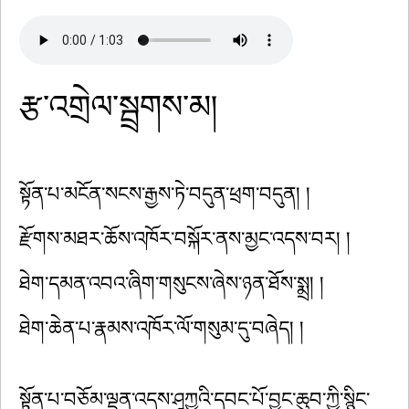
རྩ་འགྲེལ་སྦྲགས་མ།
སྟོན་པ་མངོན་སངས་རྒྱས་ཏེ་བདུན་ཕྲག་བདུན། །
རྫོགས་མཐར་ཆོས་འཁོར་བསྐོར་ནས་མྱང་འདས་བར། །
ཐེག་དམན་འབའ་ཞིག་གསུངས་ཞེས་ཉན་ཐོས་སྨྲ། །
ཐེག་ཆེན་པ་རྣམས་འཁོར་ལོ་གསུམ་དུ་བཞེད། །
སྟོན་པ་བཅོམ་ལྡན་འདས་ཤཱཀྱའི་དབང་པོ་བྱང་ཆུབ་ཀྱི་སྙིང་