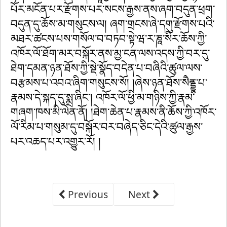
པོར་མངོན་པར་རྫོགས་པར་སངས་རྒྱས་ནས་ཞག་བདུན་ཕྲག་
བདུན་དུ་ཆོས་མ་གསུངས་ལ། ཞག་གྲངས་ཞེ་དགུ་རྫོགས་པའི་
མཐར་ཚངས་པས་གསོལ་བ་བཏབ་སྟེ་ཝ་ར་ཎཱ་སིར་ཆོས་ཀྱི་
འཁོར་ལོ་ཐོག་མར་བསྐོར་ནས་མྱ་ངན་ལས་འདས་ཀྱི་བར་དུ་
ཐེག་དམན་ཉན་ཐོས་ཀྱི་སྡེ་སྣོད་བདེན་པ་བཞིའི་ཚུལ་ལས་
བརྩམས་པ་འབའ་ཞིག་གསུངས་སོ། །ཞེས་ཉན་ཐོས་སཻནྡྷ་པ་
རྣམས་དེ་སྐད་དུ་སྨྲ་ཞིང༌། འཁོར་ལོ་ཕྱི་མ་གཉིས་ཀྱི་རྣམ་
གཞག་ཁས་མི་ལེན་ནོ། །ཐེག་ཆེན་པ་རྣམས་ནི་ཆོས་ཀྱི་འཁོར་
ལོ་རིམ་པ་གསུམ་དུ་བསྐོར་བར་བཞེད་ཅིང་དེའི་ཚུལ་རྒྱས་
པར་འཆད་པར་འགྱུར་རོ། །
Previous
Next