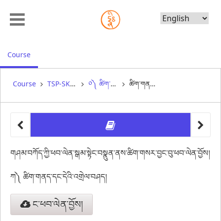
Choose
Language
, current location
Course
Course
TSP-SK1-48 སྒྲུབ་བརྒྱུད་ཤིང་རྟ་བརྒྱད་ངོས་འཛིན།
༠༽ ཚིག་གསར་བྱང་བུ། (སྐར་མ། 15/སྐར་མ། 15)
ཚིག་གནད་ཁག་ལ་སྦྱོང་བ་བྱོས།
other 
ཚིག་གནད་
གཤམ་བཀོད་ཀྱི་ཕབ་ལེན་སྒམ་སྟེང་བསྣུན་ནས་ཚིག་གསར་བྱང་བུ་ཕབ་ལེན་བྱོས།
ཀ༽ ཚིག་གནད་དང་དེའི་འགྲེལ་བཤད།
ང་ཕབ་ལེན་བྱོས།