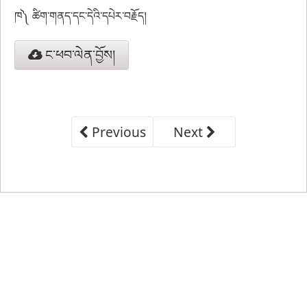
ཁ༽ ཚིག་གནད་དང་དེའི་དཔེར་བརྗོད།
ང་ཕབ་ལེན་བྱོས།
Previous
Next