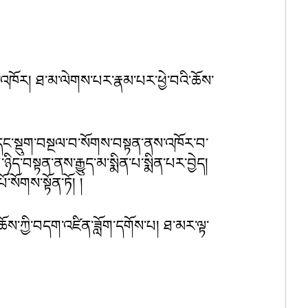
་འཁོར། ཐ་མ་ལེགས་པར་རྣམ་པར་ཕྱེ་བའི་ཆོས་
དང་སྡུག་བསྔལ་བ་སོགས་བསྟན་ནས་འཁོར་བ་
ད་བསྟན་ནས་རྒྱུད་མ་སྨིན་པ་སྨིན་པར་བྱེད། 
སོགས་སྟོན་ཏོ། ། 
ས་ཀྱི་བདག་འཛིན་ཟློག་དགོས་པ། ཐ་མར་ལྟ་