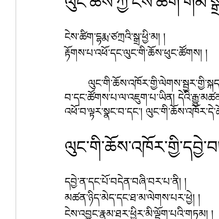
ལུང་ཆོས་ཀྱི་ངེས་ཚིག་གམ་ས
ངེས་ཚིག་དྷརྨ་ཙཀྲའི་སྒྲ་ཕྱི་མ། །
རྟོགས་པ་འཕོ་དང་ལུང་གི་ཆོས་ཕུང་ཚོགས། །
ལུང་གི་ཆོས་འཁོར་གྱི་ལེགས་སྦྱར་གྱི་ས
བ་དང་ཚོགས་པ་ལ་འཇུག་པ་ཡིན། དེའི་རྒྱུ་མཚན
འཕོ་བ་ལྟར་སྣང་བ་དང་། ལུང་གི་ཆོས་འཁོར་ད
ལུང་གི་ཆོས་འཁོར་གྱི་དབྱེ་བ
དབྱེ་ན་དང་པོ་བདེན་བཞི་བར་པ་ནི། །
མཚན་ཉིད་མེད་དང་ཐ་མ་ལེགས་པར་ཕྱེ། །
ངེས་འབྱུང་རྣམ་ཐར་ཕྱིར་མི་ལྡོག་པའི་གཏམ། །