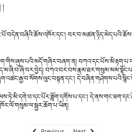
 །
་པོ་བདེན་བཞིའི་ཆོས་འཁོར་དང་། བར་བ་མཚན་ཉིད་མེད་པའི་ཆོས
ྱུག་གིས་ཞུས་པའི་མདོ་གཞིར་བཞག་ན། བཀའ་དང་པོས་མི་རྟག་པ་
ྱུད་མ་ཞི་བ་ཞི་བར་བྱེད། བཀའ་བར་བས་རྣམ་ཐར་གསུམ་མམ་སྟོང་པ་ཉི
ག་འཚང་རྒྱ་བ་སོགས་ལུང་བསྟན་དང་། དེ་བཞིན་གཤེགས་པའི་སྙིང་པོ་
ཏེ་མི་དགེ་བ་དང་པོར་ཟློག་དགོས་པ་དང་། དེ་ནས་གང་ཟག་དང་ཆོ
ར་ལོ་གསུམ་ལ་སྦྱར་ཆོག་པ་ཡིན།
Previous
Next