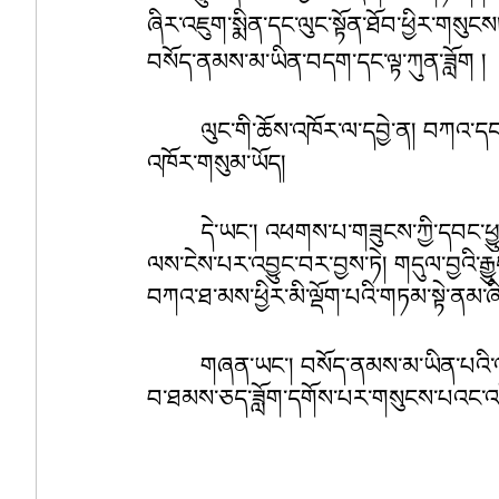
ཞིར་འཇུག་སྨིན་དང་ལུང་སྟོན་ཐོབ་ཕྱིར་གསུངས།
བསོད་ནམས་མ་ཡིན་བདག་དང་ལྟ་ཀུན་ཟློག །
ལུང་གི་ཆོས་འཁོར་ལ་དབྱེ་ན། བཀའ་དང
འཁོར་གསུམ་ཡོད།  
དེ་ཡང་། འཕགས་པ་གཟུངས་ཀྱི་དབང་ཕ
ལས་ངེས་པར་འབྱུང་བར་བྱས་ཏེ། གདུལ་བྱའི་རྒ
བཀའ་ཐ་མས་ཕྱིར་མི་ལྡོག་པའི་གཏམ་སྟེ་ནམ་ཞི
གཞན་ཡང་། བསོད་ནམས་མ་ཡིན་པའི་ལས་
བ་ཐམས་ཅད་ཟློག་དགོས་པར་གསུངས་པའང་འཁོ