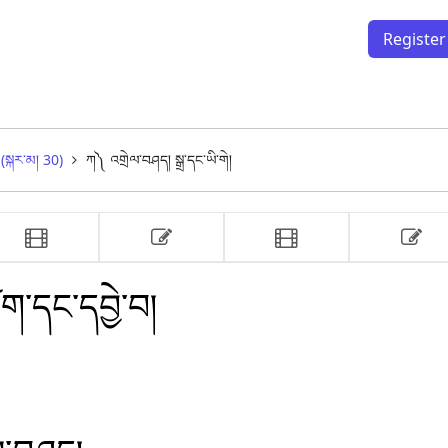
Register
 (སྐར་མ། 30)
ཀ༽ འགྲེལ་བཤད། སྒྲ་དང་ཡི་གེ།
blem 
video 
problem 
video 
ཡི་གེ།
ང་ཚན།
ཁ༽ལུང་ཆོས་ཀྱི་ངེས་ཚིག་གམ་སྒྲ་བཤད།
སྦྱོང་ཚན།
ག༽ ལུང་ཆོས་ཀྱི་
ིག་དང་དབྱེ་བ།