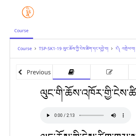
,
Course
current
location
Course
TSP-SK1-19 ལུང་ཆོས་ཀྱི་ངེས་ཚིག་དང་དབྱེ་བ།
༢༽ འགྲེལ་བ།
Previous
other 
pro
ཀ༽ འགྲེལ་བཤད། སྒྲ་དང་
སྦྱོ
ལུང་གི་ཆོས་འཁོར་གྱི་ངེས་ཚ