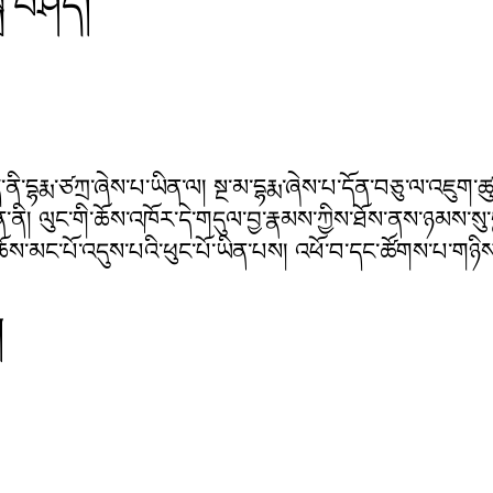
ྒྲ་བཤད།
ྐད་ནི་དྷརྨ་ཙཀྲ་ཞེས་པ་ཡིན་ལ། སྔ་མ་དྷརྨ་ཞེས་པ་དོན་བཅུ་ལ་འཇུག་
་ནི། ལུང་གི་ཆོས་འཁོར་དེ་གདུལ་བྱ་རྣམས་ཀྱིས་ཐོས་ནས་ཉམས་སུ་བ
ེ་ཆོས་མང་པོ་འདུས་པའི་ཕུང་པོ་ཡིན་པས། འཕོ་བ་དང་ཚོགས་པ་གཉི
། 