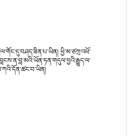
ཚུལ་གོང་དུ་བཤད་ཟིན་པ་ཡིན། ཕྱི་མ་ཙཀྲ་འཕོ་
ླངས་ན་བླ་མའི་ཡོན་ཏན་གདུལ་བྱའི་རྒྱུད་ལ་
ས་ཀའི་དོན་ཚང་བ་ཡིན། 