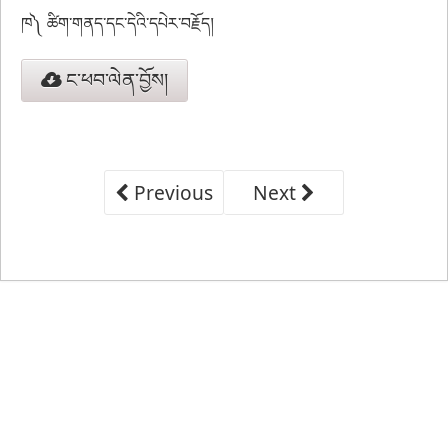
ཁ༽ ཚིག་གནད་དང་དེའི་དཔེར་བརྗོད།
ང་ཕབ་ལེན་བྱོས།
Previous
Next