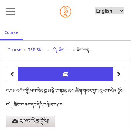
Choose
Language
, current location
Course
Course
TSP-SK1-11 སྡེ་སྣོད་གསུམ་གྱི་འཇོག་ཚུལ་གཞན།
༠༽ ཚིག་གསར་བྱང་བུ། (སྐར་མ། 15/སྐར་མ། 15)
ཚིག་གནད་ཁག་ལ་སྦྱོང་བ་བྱོས།
other 
ཚིག་གནད་
གཤམ་བཀོད་ཀྱི་ཕབ་ལེན་སྒམ་སྟེང་བསྣུན་ནས་ཚིག་གསར་བྱང་བུ་ཕབ་ལེན་བྱོས།
ཀ༽ ཚིག་གནད་དང་དེའི་འགྲེལ་བཤད།
ང་ཕབ་ལེན་བྱོས།